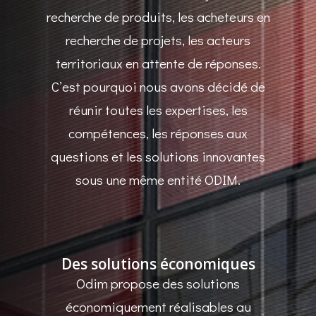
recherche de produits, les acheteurs en
recherche de projets, les acteurs
territoriaux en attente de réponses.
C’est pourquoi nous avons décidé de
réunir toutes les expertises, les
compétences, les réponses aux
questions et les solutions innovantes
sous une même entité ODIM.
Des solutions économiques
Odim propose des solutions
économiquement réalisables au